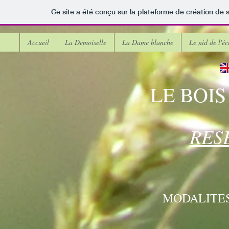
Ce site a été conçu sur la plateforme de création de s
Accueil
La Demoiselle
La Dame blanche
Le nid de l'éc
LE BOI
RES
MODALITES