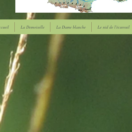
cueil
La Demoiselle
La Dame blanche
Le nid de l'écureuil