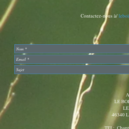
Contactez-nous à/
lebo
A
LE BO
LE
46340 
TEL: Chanta